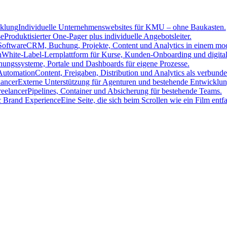
cklung
Individuelle Unternehmenswebsites für KMU – ohne Baukasten.
se
Produktisierter One-Pager plus individuelle Angebotsleiter.
oftware
CRM, Buchung, Projekte, Content und Analytics in einem mo
h
White-Label-Lernplattform für Kurse, Kunden-Onboarding und digita
ungssysteme, Portale und Dashboards für eigene Prozesse.
Automation
Content, Freigaben, Distribution und Analytics als verbun
lancer
Externe Unterstützung für Agenturen und bestehende Entwicklun
eelancer
Pipelines, Container und Absicherung für bestehende Teams.
c Brand Experience
Eine Seite, die sich beim Scrollen wie ein Film entfal