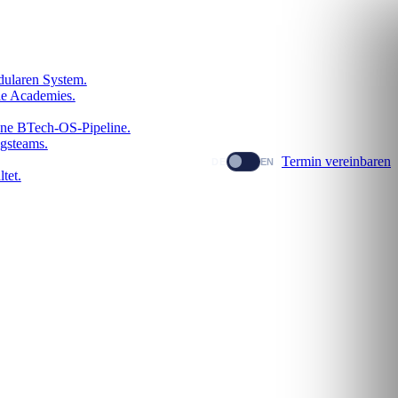
dularen System.
le Academies.
dene BTech-OS-Pipeline.
gsteams.
Termin vereinbaren
DE
EN
tet.