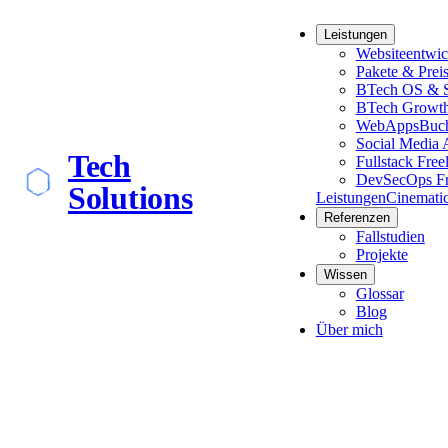
Leistungen
Websiteentwi
Pakete & Prei
BTech OS & S
BTech Growt
WebApps
Buch
Social Media 
Tech
Fullstack Free
DevSecOps Fr
Solutions
Leistungen
Cinemati
Referenzen
Fallstudien
Projekte
Wissen
Glossar
Blog
Über mich