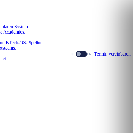
dularen System.
le Academies.
dene BTech-OS-Pipeline.
gsteams.
Termin vereinbaren
DE
EN
tet.