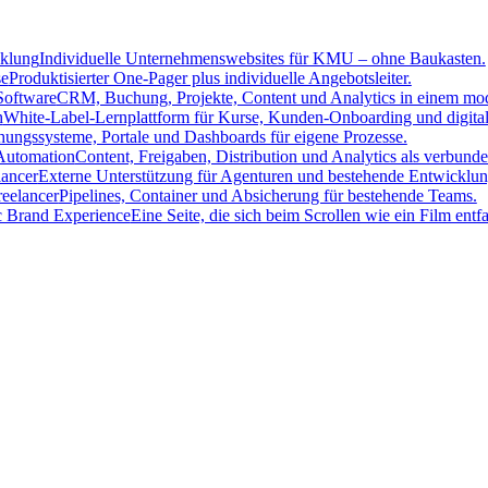
cklung
Individuelle Unternehmenswebsites für KMU – ohne Baukasten.
se
Produktisierter One-Pager plus individuelle Angebotsleiter.
oftware
CRM, Buchung, Projekte, Content und Analytics in einem mo
h
White-Label-Lernplattform für Kurse, Kunden-Onboarding und digita
ungssysteme, Portale und Dashboards für eigene Prozesse.
Automation
Content, Freigaben, Distribution und Analytics als verbun
lancer
Externe Unterstützung für Agenturen und bestehende Entwicklun
eelancer
Pipelines, Container und Absicherung für bestehende Teams.
c Brand Experience
Eine Seite, die sich beim Scrollen wie ein Film entfal