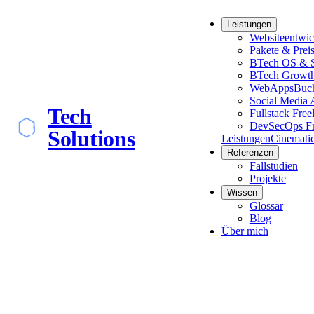
Leistungen
Websiteentwi
Pakete & Prei
BTech OS & S
BTech Growt
WebApps
Buch
Social Media 
Tech
Fullstack Free
DevSecOps Fr
Solutions
Leistungen
Cinemati
Referenzen
Fallstudien
Projekte
Wissen
Glossar
Blog
Über mich