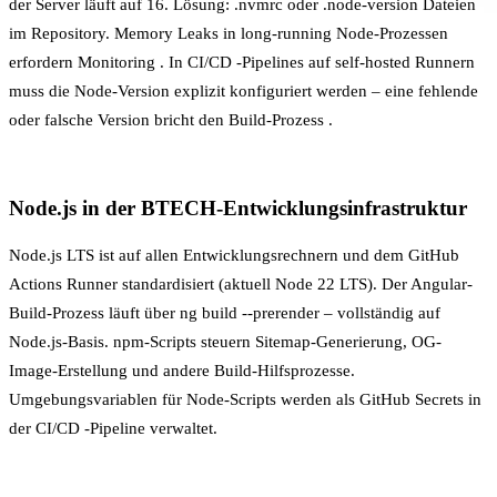
der Server läuft auf 16. Lösung: .nvmrc oder .node-version Dateien
im Repository. Memory Leaks in long-running Node-Prozessen
erfordern
Monitoring
. In
CI/CD
-Pipelines auf self-hosted Runnern
muss die Node-Version explizit konfiguriert werden – eine fehlende
oder falsche Version bricht den
Build-Prozess
.
Node.js in der BTECH-Entwicklungsinfrastruktur
Node.js LTS ist auf allen Entwicklungsrechnern und dem GitHub
Actions Runner standardisiert (aktuell Node 22 LTS). Der Angular-
Build-Prozess
läuft über ng build --prerender – vollständig auf
Node.js-Basis. npm-Scripts steuern Sitemap-Generierung, OG-
Image-Erstellung und andere Build-Hilfsprozesse.
Umgebungsvariablen
für Node-Scripts werden als GitHub Secrets in
der
CI/CD
-Pipeline verwaltet.