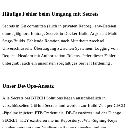
Häufige Fehler beim Umgang mit Secrets
Secrets in Git committen (auch in privaten Repos). .env-Dateien
ohne .gitignore-Eintrag. Secrets in Docker-Build-Args statt Multi-
Stage-Builds. Fehlende Rotation nach Mitarbeiterwechsel.
Unverschlüsselte Übertragung zwischen Systemen. Logging von
Request-Headern mit Authorization-Tokens. Jeder dieser Fehler
untergräbt auch ein ansonsten sorgfältiges
Server Hardening
.
Unser DevOps-Ansatz
Alle Secrets bei BTECH Solutions liegen ausschließlich in
verschlüsselten GitHub Secrets und werden zur Build-Zeit per
CI/CD
-Pipeline injiziert. FTP-Credentials, DB-Passwörter und der Django
SECRET_KEY existieren nie im Repository.
JWT
-Signing-Keys
werden getrennt vom Application Secret verwaltet und per