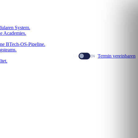
dularen System.
le Academies.
dene BTech-OS-Pipeline.
gsteams.
Termin vereinbaren
DE
EN
tet.