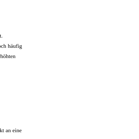
t.
och häufig
rhöhten
kt an eine