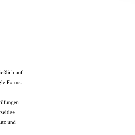
ießlich auf
gle Forms.
Prüfungen
seitige
utz und