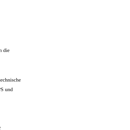
h die
technische
PS und
e