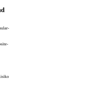
nd
ular-
site-
Risiko