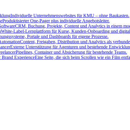
cklung
Individuelle Unternehmenswebsites für KMU – ohne Baukasten.
se
Produktisierter One-Pager plus individuelle Angebotsleiter.
oftware
CRM, Buchung, Projekte, Content und Analytics in einem mo
h
White-Label-Lernplattform für Kurse, Kunden-Onboarding und digita
ungssysteme, Portale und Dashboards für eigene Prozesse.
Automation
Content, Freigaben, Distribution und Analytics als verbun
lancer
Externe Unterstützung für Agenturen und bestehende Entwicklun
eelancer
Pipelines, Container und Absicherung für bestehende Teams.
c Brand Experience
Eine Seite, die sich beim Scrollen wie ein Film entfal