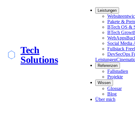
Leistungen
Websiteentwi
Pakete & Prei
BTech OS & S
BTech Growt
WebApps
Buch
Social Media 
Tech
Fullstack Free
DevSecOps Fr
Solutions
Leistungen
Cinemati
Referenzen
Fallstudien
Projekte
Wissen
Glossar
Blog
Über mich