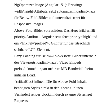
NgOptimizedImage (Angular 15+): Erzwingt
width/height-Attribute, setzt automatisch loading='lazy'
für Below-Fold-Bilder und unterstützt srcset für
Responsive Images.
Above-Fold-Bilder vorausläden: Das Hero-Bild erhält
priority-Attribut – Angular setzt fetchpriority='high' und
ein <link rel='preload'>. Gilt nur für das tatsächlich
sichtbare LCP-Element.
Lazy Loading für Below-Fold-Assets: Bilder unterhalb
des Viewports loading='lazy'. Video-Embeds
preload='none' – spart mehrere MB Bandwidth beim
initialen Load.
{criticalCss} inlinen: Die für Above-Fold-Inhalte
benötigten Styles direkt in den <head> inlinen.
Verhindert render-blocking durch externe Stylesheet-
Requests.