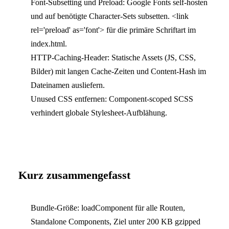
Font-Subsetting und Preload: Google Fonts self-hosten
und auf benötigte Character-Sets subsetten. <link
rel='preload' as='font'> für die primäre Schriftart im
index.html.
HTTP-Caching-Header: Statische Assets (JS, CSS,
Bilder) mit langen Cache-Zeiten und Content-Hash im
Dateinamen ausliefern.
Unused CSS entfernen: Component-scoped SCSS
verhindert globale Stylesheet-Aufblähung.
Kurz zusammengefasst
Bundle-Größe: loadComponent für alle Routen,
Standalone Components, Ziel unter 200 KB gzipped