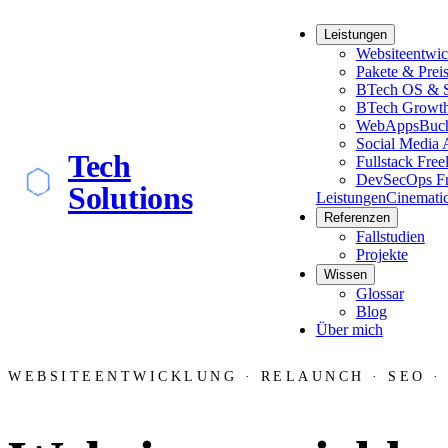
Leistungen
Websiteentwi
Pakete & Prei
BTech OS & S
BTech Growt
WebApps
Buch
Social Media 
Tech
Fullstack Free
DevSecOps Fr
Solutions
Leistungen
Cinemati
Referenzen
Fallstudien
Projekte
Wissen
Glossar
Blog
Über mich
WEBSITEENTWICKLUNG · RELAUNCH · SEO ·