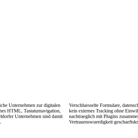
eiche Unternehmen zur digitalen
Verschluesselte Formulare, daten
hes HTML, Tastaturnavigation,
kein externes Tracking ohne Einwill
eldorfer Unternehmen sind damit
nachtraeglich mit Plugins zusamme
.
Vertrauenswuerdigkeit geschaeftskri