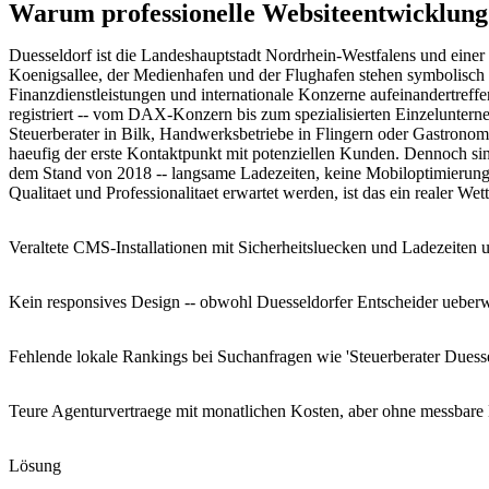
Warum professionelle Websiteentwicklung i
Duesseldorf ist die Landeshauptstadt Nordrhein-Westfalens und einer
Koenigsallee, der Medienhafen und der Flughafen stehen symbolisch f
Finanzdienstleistungen und internationale Konzerne aufeinandertref
registriert -- vom DAX-Konzern bis zum spezialisierten Einzeluntern
Steuerberater in Bilk, Handwerksbetriebe in Flingern oder Gastronomen
haeufig der erste Kontaktpunkt mit potenziellen Kunden. Dennoch si
dem Stand von 2018 -- langsame Ladezeiten, keine Mobiloptimierung 
Qualitaet und Professionalitaet erwartet werden, ist das ein realer We
Veraltete CMS-Installationen mit Sicherheitsluecken und Ladezeiten
Kein responsives Design -- obwohl Duesseldorfer Entscheider ueber
Fehlende lokale Rankings bei Suchanfragen wie 'Steuerberater Duess
Teure Agenturvertraege mit monatlichen Kosten, aber ohne messbare 
Lösung