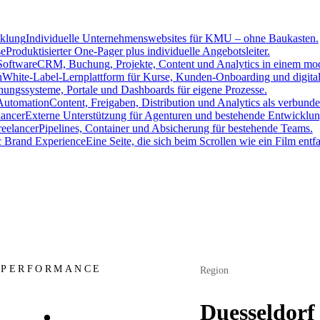
cklung
Individuelle Unternehmenswebsites für KMU – ohne Baukasten.
se
Produktisierter One-Pager plus individuelle Angebotsleiter.
oftware
CRM, Buchung, Projekte, Content und Analytics in einem mo
h
White-Label-Lernplattform für Kurse, Kunden-Onboarding und digita
ungssysteme, Portale und Dashboards für eigene Prozesse.
Automation
Content, Freigaben, Distribution und Analytics als verbun
lancer
Externe Unterstützung für Agenturen und bestehende Entwicklun
eelancer
Pipelines, Container und Absicherung für bestehende Teams.
c Brand Experience
Eine Seite, die sich beim Scrollen wie ein Film entfal
 PERFORMANCE
Region
Duesseldorf