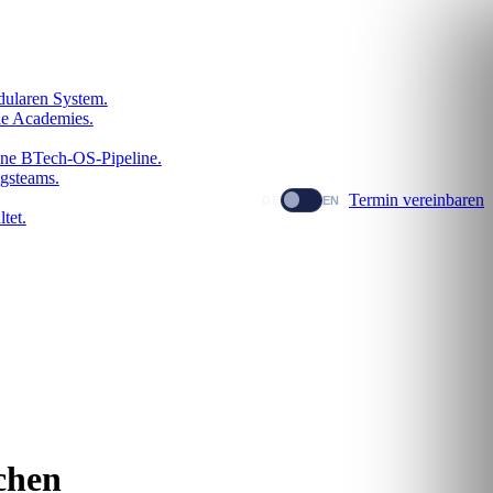
dularen System.
le Academies.
dene BTech-OS-Pipeline.
gsteams.
Termin vereinbaren
DE
EN
tet.
chen