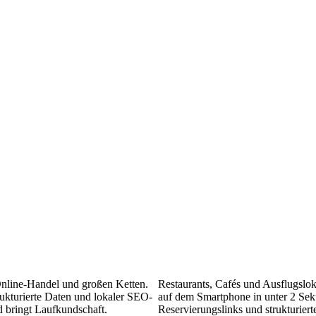
Online-Handel und großen Ketten.
Restaurants, Cafés und Ausflugslo
rukturierte Daten und lokaler SEO-
auf dem Smartphone in unter 2 Seku
d bringt Laufkundschaft.
Reservierungslinks und strukturier