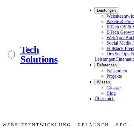
Leistungen
Websiteentwi
Pakete & Prei
BTech OS & S
BTech Growt
WebApps
Buch
Social Media 
Tech
Fullstack Free
DevSecOps Fr
Solutions
Leistungen
Cinemati
Referenzen
Fallstudien
Projekte
Wissen
Glossar
Blog
Über mich
WEBSITEENTWICKLUNG · RELAUNCH · SEO ·