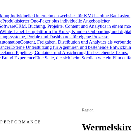
cklung
Individuelle Unternehmenswebsites für KMU – ohne Baukasten.
se
Produktisierter One-Pager plus individuelle Angebotsleiter.
oftware
CRM, Buchung, Projekte, Content und Analytics in einem mo
h
White-Label-Lernplattform für Kurse, Kunden-Onboarding und digita
ungssysteme, Portale und Dashboards für eigene Prozesse.
Automation
Content, Freigaben, Distribution und Analytics als verbun
lancer
Externe Unterstützung für Agenturen und bestehende Entwicklun
eelancer
Pipelines, Container und Absicherung für bestehende Teams.
c Brand Experience
Eine Seite, die sich beim Scrollen wie ein Film entfal
Region
 PERFORMANCE
Wermelskir