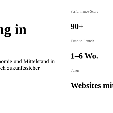
Performance-Score
ng in
90+
Time-to-Launch
1–6 Wo.
nomie und Mittelstand in
ch zukunftssicher.
Fokus
Websites m