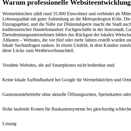
Warum professionelle Websiteentwicklung 
Wermelskirchen zählt rund 35.000 Einwohner und verbindet als Mitte
Lebensqualität mit guter Anbindung an die Metropolregion Köln. Die
Einzugsgebiet, und die Nähe zur Dhünntalsperre macht die Stadt auch t
traditionsreicher Handelsstandort: Fachgeschäfte in der Innenstadt
Dienstleistungsunternehmen bilden das Rückgrat der lokalen Wirtschaf
Altlasten – Websites, die vor fünf oder mehr Jahren erstellt wurden 
lokale Suchanfragen ranken. In einem Umfeld, in dem Kunden zunehm
diese Lücke zum Wettbewerbsnachteil.
Veraltete Websites, die auf Smartphones nicht bedienbar sind
Keine lokale Auffindbarkeit bei Google für Wermelskirchen und Orts
Gastronomiebetriebe ohne aktuelle Öffnungszeiten, Speisekarten ode
Hohe laufende Kosten für Baukastensysteme bei gleichzeitig schlech
Lösung