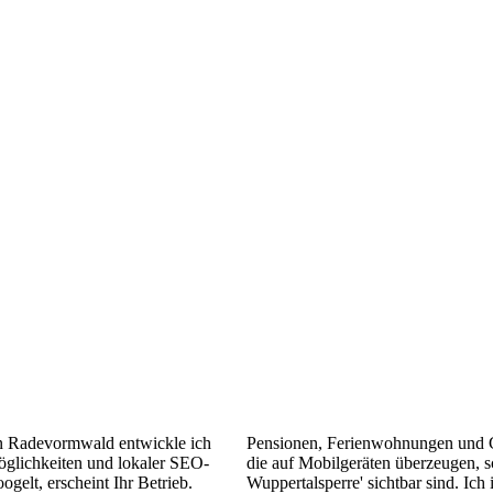
n Radevormwald entwickle ich
Pensionen, Ferienwohnungen und G
öglichkeiten und lokaler SEO-
die auf Mobilgeräten überzeugen, 
elt, erscheint Ihr Betrieb.
Wuppertalsperre' sichtbar sind. Ich 