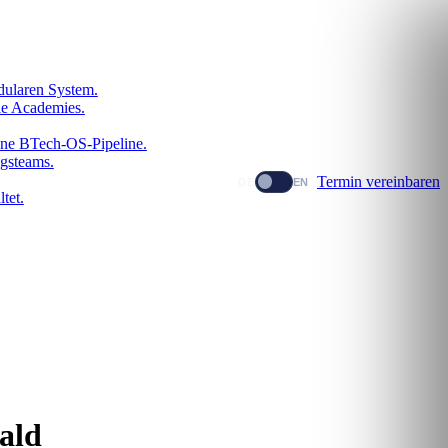
dularen System.
le Academies.
dene BTech-OS-Pipeline.
gsteams.
Termin vereinbaren
DE
EN
tet.
ald