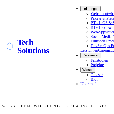
Leistungen
Websiteentwi
Pakete & Prei
BTech OS & S
BTech Growt
WebApps
Buch
Social Media 
Tech
Fullstack Free
DevSecOps Fr
Solutions
Leistungen
Cinemati
Referenzen
Fallstudien
Projekte
Wissen
Glossar
Blog
Über mich
WEBSITEENTWICKLUNG · RELAUNCH · SEO ·