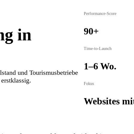
Performance-Score
ng in
90+
Time-to-Launch
1–6 Wo.
lstand und Tourismusbetriebe
erstklassig.
Fokus
Websites m