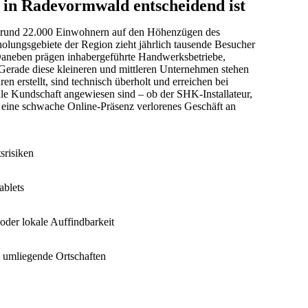
 in Radevormwald entscheidend ist
it rund 22.000 Einwohnern auf den Höhenzügen des
olungsgebiete der Region zieht jährlich tausende Besucher
 Daneben prägen inhabergeführte Handwerksbetriebe,
t. Gerade diese kleineren und mittleren Unternehmen stehen
en erstellt, sind technisch überholt und erreichen bei
ale Kundschaft angewiesen sind – ob der SHK-Installateur,
t eine schwache Online-Präsenz verlorenes Geschäft an
srisiken
ablets
oder lokale Auffindbarkeit
 umliegende Ortschaften