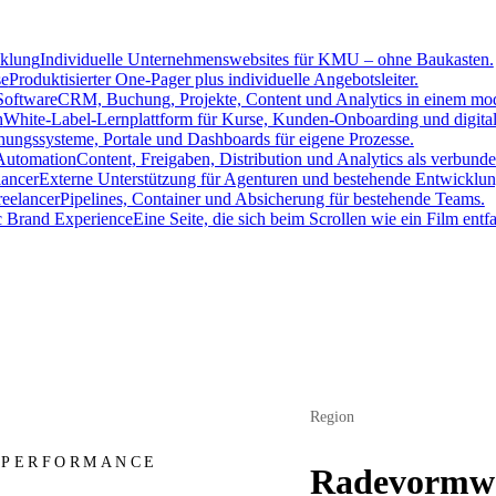
cklung
Individuelle Unternehmenswebsites für KMU – ohne Baukasten.
se
Produktisierter One-Pager plus individuelle Angebotsleiter.
oftware
CRM, Buchung, Projekte, Content und Analytics in einem mo
h
White-Label-Lernplattform für Kurse, Kunden-Onboarding und digita
ungssysteme, Portale und Dashboards für eigene Prozesse.
Automation
Content, Freigaben, Distribution und Analytics als verbun
lancer
Externe Unterstützung für Agenturen und bestehende Entwicklun
eelancer
Pipelines, Container und Absicherung für bestehende Teams.
c Brand Experience
Eine Seite, die sich beim Scrollen wie ein Film entfal
Region
 PERFORMANCE
Radevormw